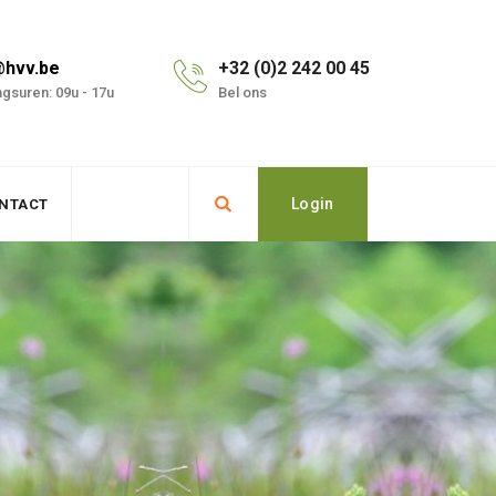
@hvv.be
+32 (0)2 242 00 45
gsuren: 09u - 17u
Bel ons
Login
NTACT